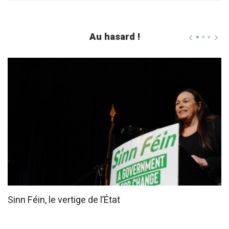
Au hasard !
Sinn Féin, le vertige de l’État
À
s