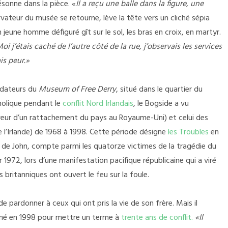
sonne dans la pièce. «
Il a reçu une balle dans la figure, une
vateur du musée se retourne, lève la tête vers un cliché sépia
 jeune homme défiguré gît sur le sol, les bras en croix, en martyr.
oi j’étais caché de l’autre côté de la rue, j’observais les services
is peur.»
ondateurs du
Museum of Free Derry
, situé dans le quartier du
holique pendant le
conflit Nord Irlandais
, le Bogside a vu
 faveur d’un rattachement du pays au Royaume-Uni) et celui des
de l’Irlande) de 1968 à 1998. Cette période désigne
les Troubles
en
et de John, compte parmi les quatorze victimes de la tragédie du
ier 1972, lors d’une manifestation pacifique républicaine qui a viré
 britanniques ont ouvert le feu sur la foule.
de pardonner à ceux qui ont pris la vie de son frère. Mais il
gné en 1998 pour mettre un terme à
trente ans de conflit.
«Il