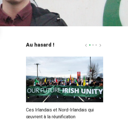
Au hasard !
violence
Ces Irlandais et Nord-Irlandais qui
Belfast en s
œuvrent à la réunification
traumatique