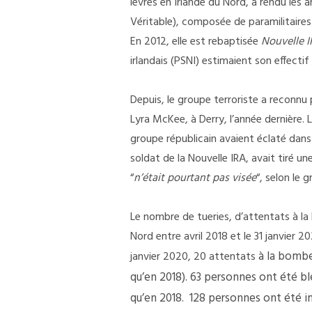
lèvres en Irlande du Nord, a rendu les
Véritable)
, composée de paramilitaires «
En 2012, elle est rebaptisée
Nouvelle 
irlandais (PSNI) estimaient son effectif
Depuis, le groupe terroriste a reconnu
Lyra McKee, à Derry, l’année dernière. 
groupe républicain avaient éclaté dans 
soldat de la Nouvelle IRA, avait tiré une 
“
n’était pourtant pas visée
“, selon le
Le nombre de tueries, d’attentats à l
Nord entre avril 2018 et le 31 janvier 20
à la bombe 
janvier 2020
, 20 attentats
qu’en 2018).
63 personnes ont été bles
qu’en 2018. 128 personnes ont été in