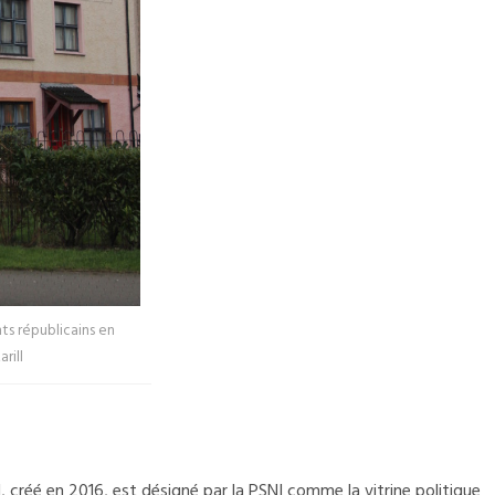
ts républicains en
rill
]
, créé en 2016, est désigné par la PSNI
comme la vitrine politique