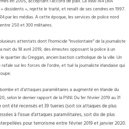
 armes en 2005, acceptant l’accord de paix. La
Real IRA
(IRA
 dissidents », rejette le traité, et renaît de ses cendres en 1997.
IRA
par les médias.
A cette époque, les services de police nord
 entre 250 et 300 militaires.
plusieurs attentats dont l’homicide “involontaire” de la journaliste
La nuit du 18 avril 2019, des émeutes opposant la police à un
le quartier du Creggan, ancien bastion catholique de la ville. Un
rafale sur les forces de l’ordre, et tué la journaliste irlandaise qui
 groupe.
a bombe et d’attaques paramilitaires a augmenté en Irlande du
20, selon le dernier rapport de la PSNI. Du 1er février 2019 au 31
ont été recensés et 39 tueries (soit six attaques de plus
sées à l’issue d’attaques paramilitaires, soit dix de plus
terpellées pour terrorisme entre février 2019 et janvier 2020.