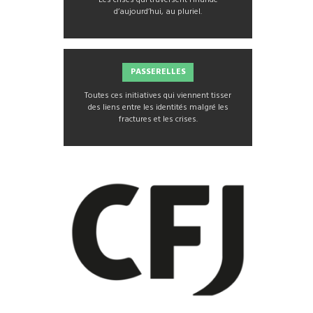
d’aujourd’hui, au pluriel.
PASSERELLES
Toutes ces initiatives qui viennent tisser
des liens entre les identités malgré les
fractures et les crises.