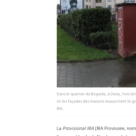
Dans le quartier du Bogside, à Derry, trois le
et les façades des maisons ressuscitent le gr
IRA.
La
Provisional IRA
(IRA Provisoire, nom 