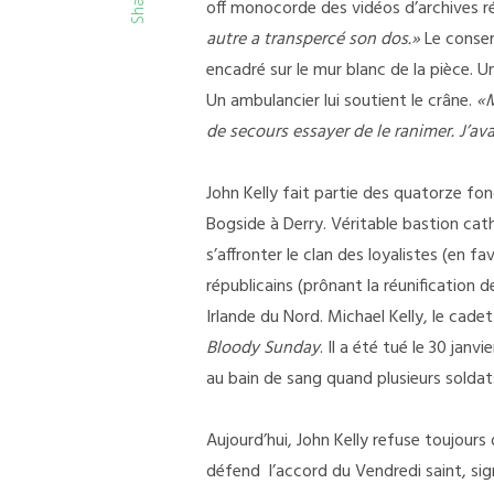
Share
off monocorde des vidéos d’archives ré
autre a transpercé son dos.»
Le conser
encadré sur le mur blanc de la pièce. Un
Un ambulancier lui soutient le crâne.
«M
de secours essayer de le ranimer. J
’ava
John Kelly fait partie des quatorze f
Bogside à Derry. Véritable bastion cat
s’affronter le clan des loyalistes (en
républicains (prônant la réunification 
Irlande du Nord. Michael Kelly, le cad
Bloody Sunday
. Il a été tué le 30 janv
au bain de sang quand plusieurs soldats
Aujourd’hui, John Kelly refuse toujours 
défend l’accord du Vendredi saint, si