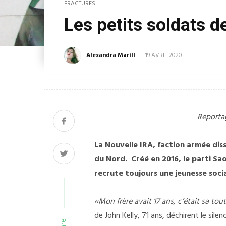
FRACTURES
Les petits soldats d
Alexandra Marill
19 AVRIL 2020
Reportag
La Nouvelle IRA, faction armée diss
du Nord. Créé en 2016, le parti Sa
recrute toujours une jeunesse soci
«Mon frère avait 17 ans, c’était sa tou
de John Kelly, 71 ans, déchirent le sile