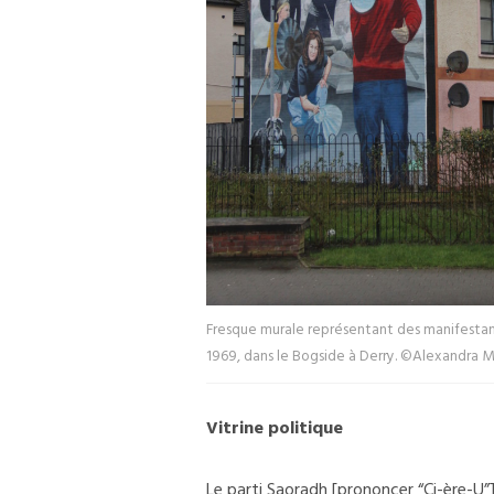
Fresque murale représentant des manifestan
1969, dans le Bogside à Derry. ©Alexandra Ma
Vitrine politique
Le parti S
aoradh
[prononcer “Ci-ère-U”