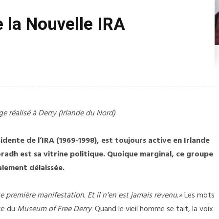
e la Nouvelle IRA
e réalisé à Derry (Irlande du Nord)
idente de l’IRA (1969-1998), est toujours active en Irlande
oradh est sa vitrine politique. Quoique marginal, ce groupe
alement délaissée.
Belfast en stress post-
Brexit : Le spectre de la 
te première manifestation. Et il n’en est jamais revenu.»
Les mots
traumatique
en Irlande du Nord
nce du
Museum of Free Derry
. Quand le vieil homme se tait, la voix