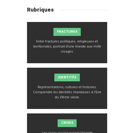
Rubriques
FRACTURES
Entre fractures politiques, religieuses et
territoriales, portrait d’une Irlande aux mille
visages.
IDENTITÉS
Représentations, cultures et histoires.
Comprendre les identités irlandaises à l’Eire
du 21ème siècle.
CRISES
Les crises qui traversent l’Irlande